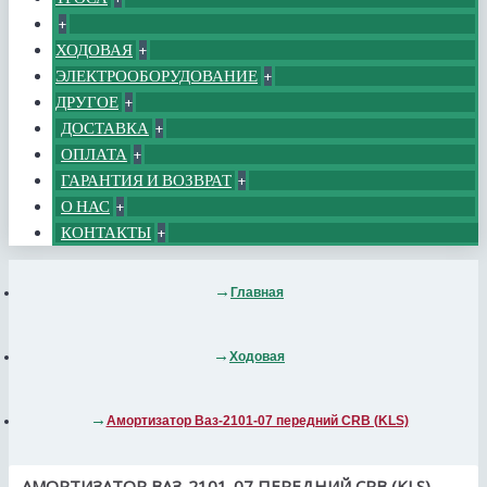
+
ХОДОВАЯ
+
ЭЛЕКТРООБОРУДОВАНИЕ
+
ДРУГОЕ
+
ДОСТАВКА
+
ОПЛАТА
+
ГАРАНТИЯ И ВОЗВРАТ
+
О НАС
+
КОНТАКТЫ
+
Главная
Ходовая
Амортизатор Ваз-2101-07 передний CRB (KLS)
АМОРТИЗАТОР ВАЗ-2101-07 ПЕРЕДНИЙ CRB (KLS)