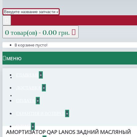
0 товар(ов) - 0.00 грн.
В корзине пусто!
МЕНЮ
ГЛАВНАЯ
+
ДОСТАВКА
+
ОПЛАТА
+
ГАРАНТИЯ И ВОЗВРАТ
+
О НАС
+
АМОРТИЗАТОР QAP LANOS ЗАДНИЙ МАСЛЯНЫЙ