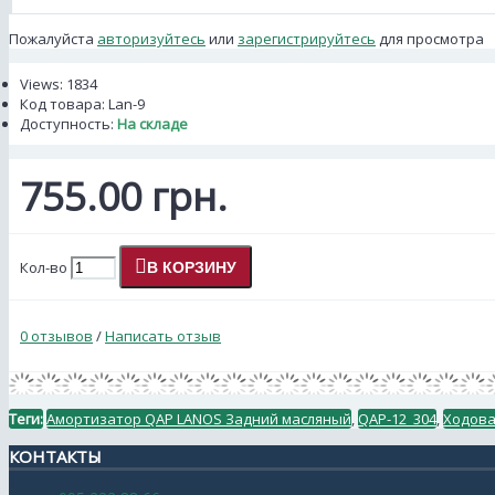
Пожалуйста
авторизуйтесь
или
зарегистрируйтесь
для просмотра
Views: 1834
Код товара:
Lan-9
Доступность:
На складе
755.00 грн.
Кол-во
В КОРЗИНУ
0 отзывов
/
Написать отзыв
Теги:
Амортизатор QAP LANOS Задний масляный
,
QAP-12_304
,
Ходов
КОНТАКТЫ