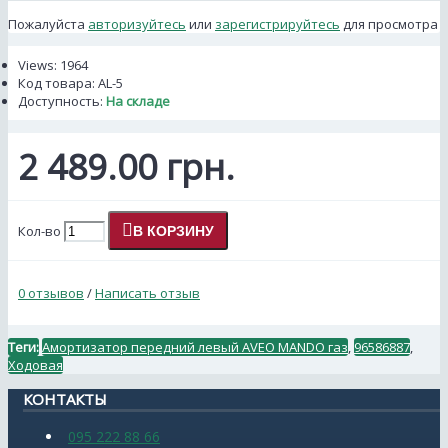
Пожалуйста
авторизуйтесь
или
зарегистрируйтесь
для просмотра
Views: 1964
Код товара:
AL-5
Доступность:
На складе
2 489.00 грн.
Кол-во
В КОРЗИНУ
0 отзывов
/
Написать отзыв
Теги:
Амортизатор передний левый AVEO MANDO газ
,
96586887
,
Ходовая
КОНТАКТЫ
095 222 88 66