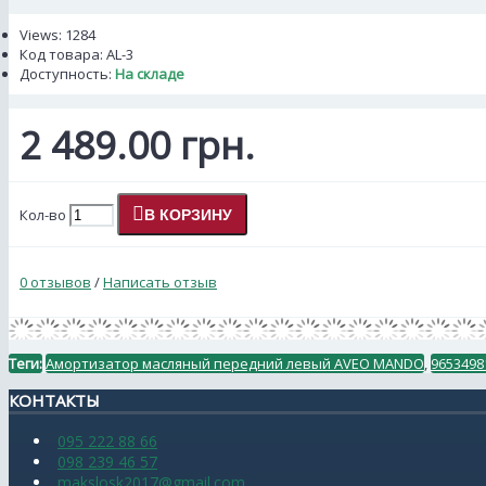
Views: 1284
Код товара:
AL-3
Доступность:
На складе
2 489.00 грн.
Кол-во
В КОРЗИНУ
0 отзывов
/
Написать отзыв
Теги:
Амортизатор масляный передний левый AVEO MANDO
,
9653498
КОНТАКТЫ
095 222 88 66
098 239 46 57
makslosk2017@gmail.com