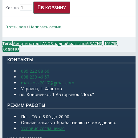
Кол-во
В КОРЗИНУ
0 отзывов
/
Написать отзыв
Теги:
Амортизатор LANOS задний масляный SACHS
,
105790
,
Ходовая
КОНТАКТЫ
095 222 88 66
098 239 46 57
makslosk2017@gmail.com
Украина, г. Харьков
пл. Кононенко, 1 Авторынок "Лоск"
РЕЖИМ РАБОТЫ
Пн. - Сб. с 8.00 до 20.00
Онлайн-заказы обрабатываются ежедневно.
Условия соглашения