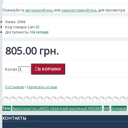
Пожалуйста
авторизуйтесь
или
зарегистрируйтесь
для просмотра
Views: 2094
Код товара:
Lan-25
Доступность:
На складе
805.00 грн.
Кол-во
В КОРЗИНУ
0 отзывов
/
Написать отзыв
Теги:
Амортизатор LANOS передний масляный WEEBER
,
WB
,
Ходовая
КОНТАКТЫ