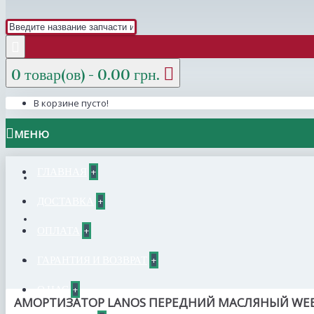
0 товар(ов) - 0.00 грн.
В корзине пусто!
МЕНЮ
ГЛАВНАЯ
+
ДОСТАВКА
+
ОПЛАТА
+
ГАРАНТИЯ И ВОЗВРАТ
+
О НАС
+
АМОРТИЗАТОР LANOS ПЕРЕДНИЙ МАСЛЯНЫЙ WE