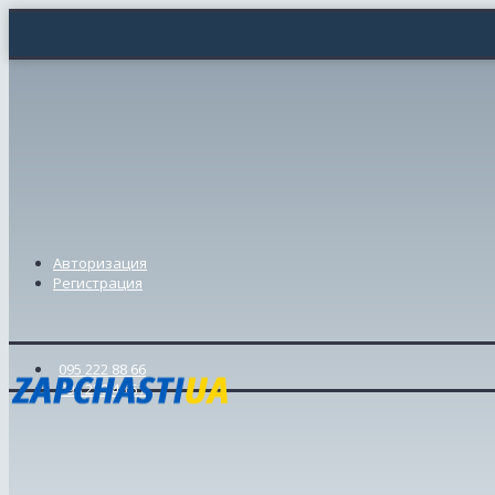
Авторизация
Регистрация
095 222 88 66
098 239 46 57