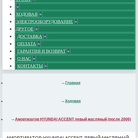
+
ХОДОВАЯ
+
ЭЛЕКТРООБОРУДОВАНИЕ
+
ДРУГОЕ
+
ДОСТАВКА
+
ОПЛАТА
+
ГАРАНТИЯ И ВОЗВРАТ
+
О НАС
+
КОНТАКТЫ
+
Главная
Ходовая
Амортизатор HYUNDAI ACCENT левый масляный (после 2006)
АМОРТИЗАТОР HYUNDAI ACCENT ЛЕВЫЙ МАСЛЯНЫЙ