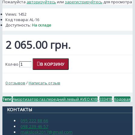
Пожалуйста
авторизуйтесь
или
зарегистрируйтесь
для просмотра
Views: 1452
Код товара:
AL-16
Доступность:
На складе
2 065.00 грн.
Кол-во
В КОРЗИНУ
0 отзывов
/
Написать отзыв
Теги:
Амортизатор газ.передний левый AVEO KYB
,
333418
,
Ходовая
КОНТАКТЫ
095 222 88 66
098 239 46 57
makslosk2017@gmail.com